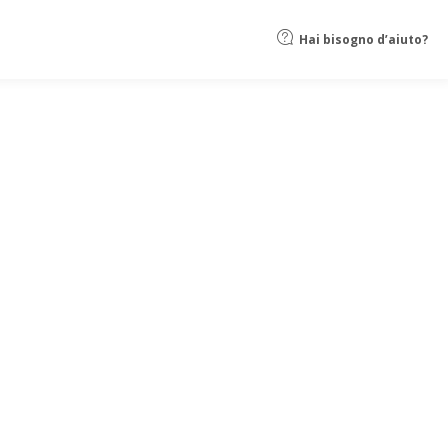
Hai bisogno d’aiuto?
ine
 un'ampia selezione di
modelli personalizzabili
e un
editor
a includere: