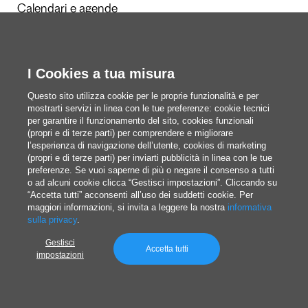
Calendari e agende
I Cookies a tua misura
Redazione
Questi siamo noi
Questo sito utilizza cookie per le proprie funzionalità e per
mostrarti servizi in linea con le tue preferenze: cookie tecnici
per garantire il funzionamento del sito, cookies funzionali
(propri e di terze parti) per comprendere e migliorare
blog@pixartprinting.com
l’esperienza di navigazione dell’utente, cookies di marketing
(propri e di terze parti) per inviarti pubblicità in linea con le tue
preferenze. Se vuoi saperne di più o negare il consenso a tutti
o ad alcuni cookie clicca “Gestisci impostazioni”. Cliccando su
“Accetta tutti” acconsenti all’uso dei suddetti cookie. Per
maggiori informazioni, si invita a leggere la nostra
informativa
sulla privacy
.
Gestisci
Privacy policy
Accetta tutti
impostazioni
© 1994-2026 Pixartprinting S.p.A. a socio unico