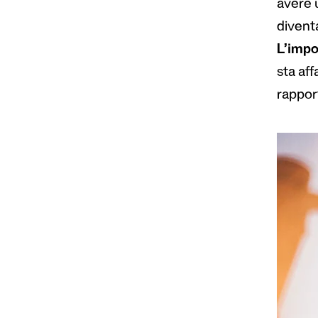
avere 
divent
L’impo
sta aff
rapport