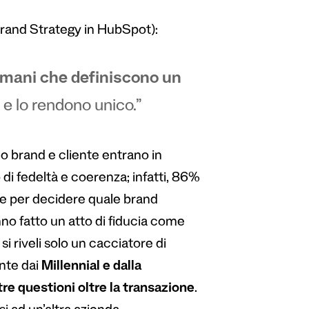
and Strategy in HubSpot):
 umani che definiscono un
ri e lo rendono unico.”
do brand e cliente entrano in
i fedeltà e coerenza; infatti,
86%
ve
per decidere quale brand
nno fatto un atto di fiducia come
i riveli solo un cacciatore di
ente
dai
Millennial e dalla
tre questioni oltre la transazione
.