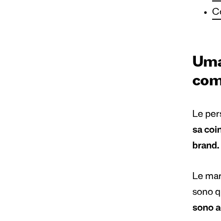
Co
Uman
come
Le per
sa coi
brand.
Le marc
sono q
sono a