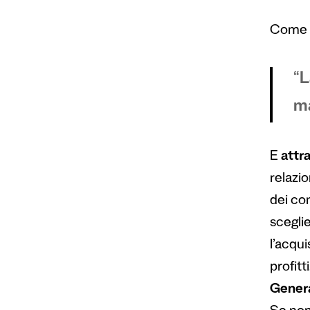
Come d
“
L
m
E
attr
relazi
dei con
sceglie
l’acqui
profitt
Gener