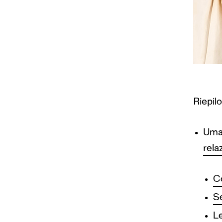
Riepil
Uman
rela
Co
Se
Le