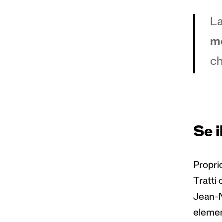
La
mo
ch
Se 
Proprio
Tratti 
Jean-N
elemen