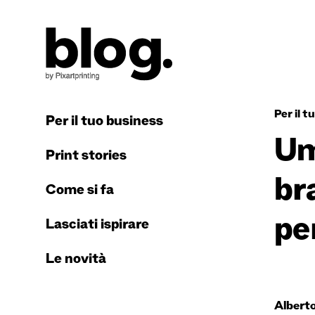
Per il t
Per il tuo business
Um
Print stories
br
Come si fa
per
Lasciati ispirare
Le novità
Albert