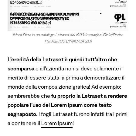
Il font Plaza in un catalogo Letraset del 1993. Immagine: Flickr/
Florian
Hardwig
[CC BY-NC-SA 2.0]
L’eredità della Letraset è quindi tutt’altro che
scomparsa
e all’azienda non si deve solamente il
merito di essere stata la prima a democratizzare il
mondo della composizione grafica! Ad esempio:
sembrerebbe che
fu proprio la Letraset a rendere
popolare l’uso del Lorem Ipsum come testo
segnaposto
. I fogli Letraset furono infatti tra i primi
a contenere il
Lorem Ipsum
!