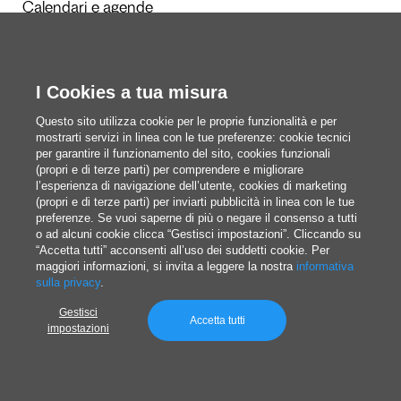
Calendari e agende
I Cookies a tua misura
Redazione
Questi siamo noi
Questo sito utilizza cookie per le proprie funzionalità e per
mostrarti servizi in linea con le tue preferenze: cookie tecnici
per garantire il funzionamento del sito, cookies funzionali
(propri e di terze parti) per comprendere e migliorare
blog@pixartprinting.com
l’esperienza di navigazione dell’utente, cookies di marketing
(propri e di terze parti) per inviarti pubblicità in linea con le tue
preferenze. Se vuoi saperne di più o negare il consenso a tutti
o ad alcuni cookie clicca “Gestisci impostazioni”. Cliccando su
“Accetta tutti” acconsenti all’uso dei suddetti cookie. Per
maggiori informazioni, si invita a leggere la nostra
informativa
sulla privacy
.
Gestisci
Privacy policy
Accetta tutti
impostazioni
© 1994-2026 Pixartprinting S.p.A. a socio unico