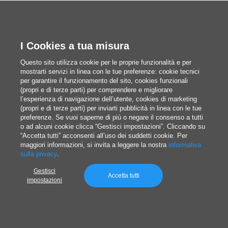
Montaggio scatola: scopri come assemblare
correttamente una scatola, evitare gli errori più
comuni e scegliere la soluzione più adatta
I Cookies a tua misura
Questo sito utilizza cookie per le proprie funzionalità e per
mostrarti servizi in linea con le tue preferenze: cookie tecnici
Redazione
per garantire il funzionamento del sito, cookies funzionali
(propri e di terze parti) per comprendere e migliorare
Pubblicato il 7/3/2026
l’esperienza di navigazione dell’utente, cookies di marketing
(propri e di terze parti) per inviarti pubblicità in linea con le tue
preferenze. Se vuoi saperne di più o negare il consenso a tutti
o ad alcuni cookie clicca “Gestisci impostazioni”. Cliccando su
“Accetta tutti” acconsenti all’uso dei suddetti cookie. Per
maggiori informazioni, si invita a leggere la nostra
informativa
sulla privacy
.
Gestisci
Accetta tutti
impostazioni