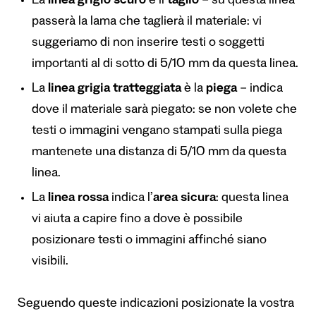
La
linea grigio scuro
è il
taglio
– su questa linea
passerà la lama che taglierà il materiale: vi
suggeriamo di non inserire testi o soggetti
importanti al di sotto di 5/10 mm da questa linea.
La
linea grigia tratteggiata
è la
piega
– indica
dove il materiale sarà piegato: se non volete che
testi o immagini vengano stampati sulla piega
mantenete una distanza di 5/10 mm da questa
linea.
La
linea rossa
indica l’
area sicura
: questa linea
vi aiuta a capire fino a dove è possibile
posizionare testi o immagini affinché siano
visibili.
Seguendo queste indicazioni posizionate la vostra