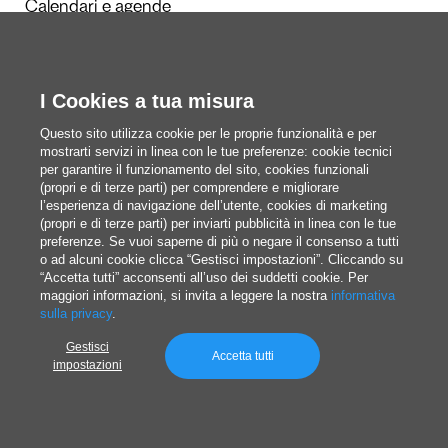
Calendari e agende
Redazione
I Cookies a tua misura
Questi siamo noi
Questo sito utilizza cookie per le proprie funzionalità e per
mostrarti servizi in linea con le tue preferenze: cookie tecnici
per garantire il funzionamento del sito, cookies funzionali
(propri e di terze parti) per comprendere e migliorare
blog@pixartprinting.com
l’esperienza di navigazione dell’utente, cookies di marketing
(propri e di terze parti) per inviarti pubblicità in linea con le tue
preferenze. Se vuoi saperne di più o negare il consenso a tutti
o ad alcuni cookie clicca “Gestisci impostazioni”. Cliccando su
“Accetta tutti” acconsenti all’uso dei suddetti cookie. Per
maggiori informazioni, si invita a leggere la nostra
informativa
sulla privacy
.
Gestisci
Privacy policy
Accetta tutti
impostazioni
© 1994-2026 Pixartprinting S.p.A. a socio unico