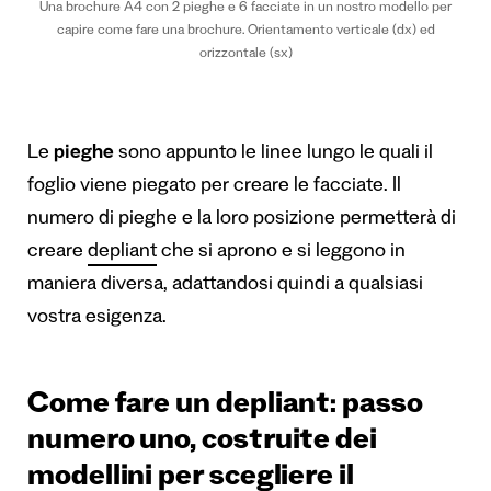
Una brochure A4 con 2 pieghe e 6 facciate in un nostro modello per
capire come fare una brochure. Orientamento verticale (dx) ed
orizzontale (sx)
Le
pieghe
sono appunto le linee lungo le quali il
foglio viene piegato per creare le facciate. Il
numero di pieghe e la loro posizione permetterà di
creare
depliant
che si aprono e si leggono in
maniera diversa, adattandosi quindi a qualsiasi
vostra esigenza.
Come fare un depliant: passo
numero uno, costruite dei
modellini per scegliere il