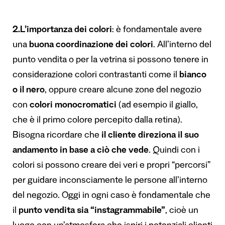
2.L
’
importanza dei colori
: è fondamentale avere
una
buona coordinazione dei colori
. All’interno del
punto vendita o per la vetrina si possono tenere in
considerazione colori contrastanti come il
bianco
o il nero
, oppure creare alcune zone del negozio
con
colori monocromatici
(ad esempio il giallo,
che è il primo colore percepito dalla retina).
Bisogna ricordare che
il cliente direziona il suo
andamento in base a ci
ò
che vede
. Quindi con i
colori si possono creare dei veri e propri “percorsi”
per guidare inconsciamente le persone all’interno
del negozio. Oggi in ogni caso è fondamentale che
il
punto vendita sia
“
instagrammabile
”
, cioè un