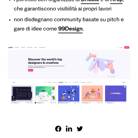
i portfolio ben organizzati di
Dribble
e di
Krop
,
che garantiscono visibilità ai propri lavori
non disdegnano community basate su pitch e
gare di idee come
99Design
.