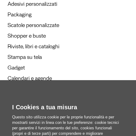
Adesivi personalizzati
Packaging
Scatole personalizzate
Shopper e buste
Riviste, libri e cataloghi
Stampa su tela
Gadget
Calendari e agende
Redazione
I Cookies a tua misura
Questi siamo noi
Questo sito utilizza cookie per le proprie funzionalità e per
mostrarti servizi in linea con le tue preferenze: cookie tecnici
per garantire il funzionamento del sito, cookies funzionali
(propri e di terze parti) per comprendere e migliorare
blog@pixartprinting.com