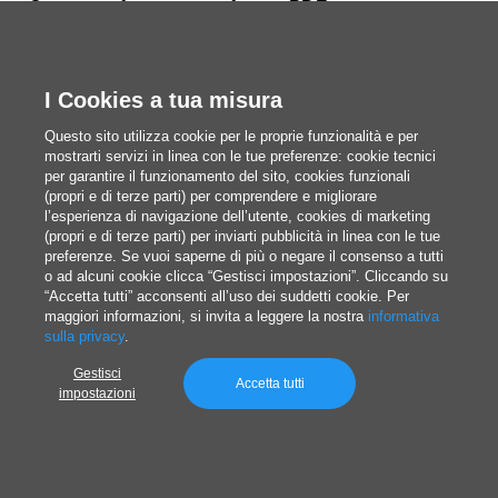
Come trasformare una foto in PDF: scopri come
convertire immagini in PDF da PC, Mac, Android e
iPhone, anche online
I Cookies a tua misura
Questo sito utilizza cookie per le proprie funzionalità e per
Redazione
mostrarti servizi in linea con le tue preferenze: cookie tecnici
per garantire il funzionamento del sito, cookies funzionali
Pubblicato il 7/22/2026
(propri e di terze parti) per comprendere e migliorare
l’esperienza di navigazione dell’utente, cookies di marketing
(propri e di terze parti) per inviarti pubblicità in linea con le tue
preferenze. Se vuoi saperne di più o negare il consenso a tutti
o ad alcuni cookie clicca “Gestisci impostazioni”. Cliccando su
“Accetta tutti” acconsenti all’uso dei suddetti cookie. Per
maggiori informazioni, si invita a leggere la nostra
informativa
sulla privacy
.
Un mondo di possibilità
Gestisci
Accetta tutti
impostazioni
Stampa online