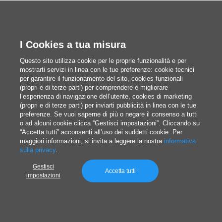
Miglioramento del prodotto o servizio
: I
feedback degli utenti profilati possono guidare
l’innovazione e l’ottimizzazione dell’offerta.
I Cookies a tua misura
Questo sito utilizza cookie per le proprie funzionalità e per
mostrarti servizi in linea con le tue preferenze: cookie tecnici
Identificare chiaramente il proprio target e creare
per garantire il funzionamento del sito, cookies funzionali
buyer personas dettagliate permette alle aziende
(propri e di terze parti) per comprendere e migliorare
l’esperienza di navigazione dell’utente, cookies di marketing
di orientare ogni aspetto della strategia di
(propri e di terze parti) per inviarti pubblicità in linea con le tue
preferenze. Se vuoi saperne di più o negare il consenso a tutti
marketing, dal tono della comunicazione fino al
o ad alcuni cookie clicca “Gestisci impostazioni”. Cliccando su
design del prodotto.
“Accetta tutti” acconsenti all’uso dei suddetti cookie. Per
maggiori informazioni, si invita a leggere la nostra
informativa
sulla privacy
.
Gestisci
Gli strumenti odierni di una
Accetta tutti
impostazioni
strategia di marketing
Oggi, una strategia di marketing efficace deve