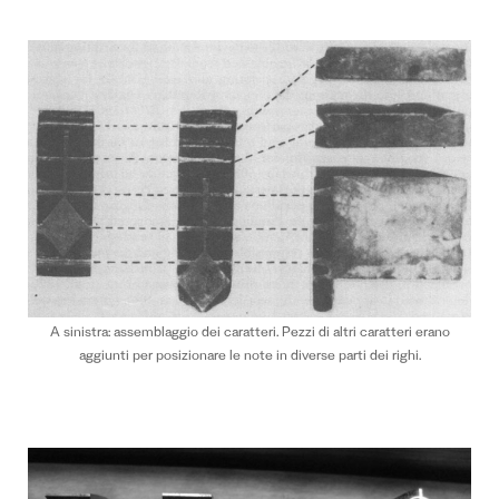
A sinistra: assemblaggio dei caratteri. Pezzi di altri caratteri erano
aggiunti per posizionare le note in diverse parti dei righi.