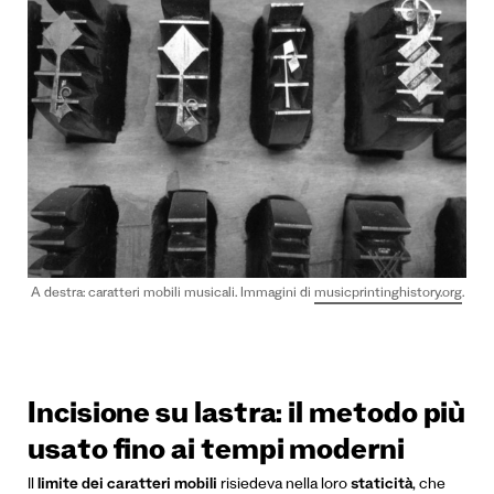
A destra: caratteri mobili musicali. Immagini di
musicprintinghistory.org
.
Incisione su lastra: il metodo più
usato fino ai tempi moderni
Il
limite dei caratteri mobili
risiedeva nella loro
staticità
, che