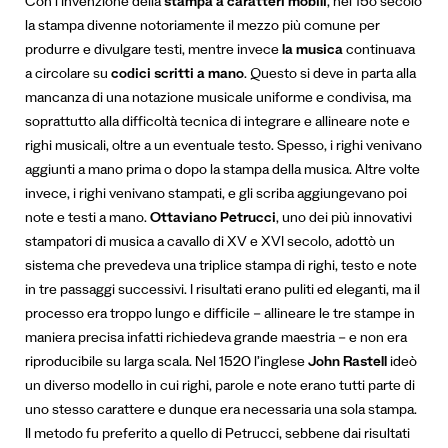
Con l’invenzione della
stampa a caratteri mobili
, nel 15o secolo
la stampa divenne notoriamente il mezzo più comune per
produrre e divulgare testi, mentre invece
la musica
continuava
a circolare su
codici scritti a mano
. Questo si deve in parta alla
mancanza di una notazione musicale uniforme e condivisa, ma
soprattutto alla difficoltà tecnica di integrare e allineare note e
righi musicali, oltre a un eventuale testo. Spesso, i righi venivano
aggiunti a mano prima o dopo la stampa della musica. Altre volte
invece, i righi venivano stampati, e gli scriba aggiungevano poi
note e testi a mano.
Ottaviano Petrucci
, uno dei più innovativi
stampatori di musica a cavallo di XV e XVI secolo, adottò un
sistema che prevedeva una triplice stampa di righi, testo e note
in tre passaggi successivi. I risultati erano puliti ed eleganti, ma il
processo era troppo lungo e difficile – allineare le tre stampe in
maniera precisa infatti richiedeva grande maestria – e non era
riproducibile su larga scala. Nel 1520 l’inglese
John Rastell
ideò
un diverso modello in cui righi, parole e note erano tutti parte di
uno stesso carattere e dunque era necessaria una sola stampa.
Il metodo fu preferito a quello di Petrucci, sebbene dai risultati