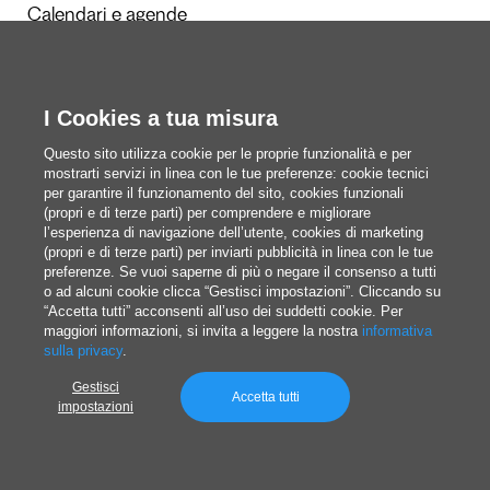
Calendari e agende
Redazione
I Cookies a tua misura
Questi siamo noi
Questo sito utilizza cookie per le proprie funzionalità e per
mostrarti servizi in linea con le tue preferenze: cookie tecnici
per garantire il funzionamento del sito, cookies funzionali
(propri e di terze parti) per comprendere e migliorare
blog@pixartprinting.com
l’esperienza di navigazione dell’utente, cookies di marketing
(propri e di terze parti) per inviarti pubblicità in linea con le tue
preferenze. Se vuoi saperne di più o negare il consenso a tutti
o ad alcuni cookie clicca “Gestisci impostazioni”. Cliccando su
“Accetta tutti” acconsenti all’uso dei suddetti cookie. Per
maggiori informazioni, si invita a leggere la nostra
informativa
sulla privacy
.
Gestisci
Privacy policy
Accetta tutti
impostazioni
© 1994-2026 Pixartprinting S.p.A. a socio unico