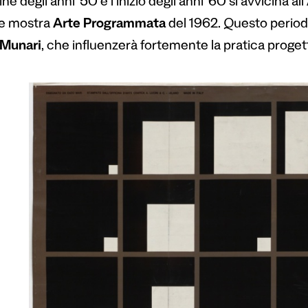
ine degli anni ’50 e l’inizio degli anni ’60 si avvicina all’
e mostra
Arte Programmata
del 1962. Questo periodo
 Munari
, che influenzerà fortemente la pratica progett