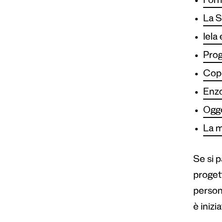
Form
La S
Iela
Prog
Cope
Enzo
Ogge
La m
Se si p
proget
person
è inizi