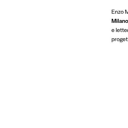
Enzo Ma
Milan
e lette
proget