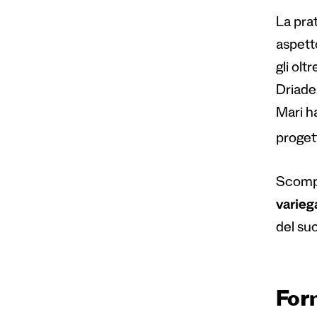
La pra
aspetto
gli olt
Driade,
Mari ha
proget
Scompa
varieg
del suo
For