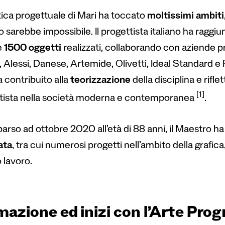
tica progettuale di Mari ha toccato
moltissimi ambiti
 sarebbe impossibile. Il progettista italiano ha ragg
re
1500 oggetti
realizzati, collaborando con aziende pr
 Alessi, Danese, Artemide, Olivetti, Ideal Standard e F
 contribuito alla
teorizzazione
della disciplina e rifle
[1]
tista nella società moderna e contemporanea
.
rso ad ottobre 2020 all’età di 88 anni, il Maestro ha
ata
, tra cui numerosi progetti nell’ambito della grafi
 lavoro.
mazione ed inizi con l’Arte Pr