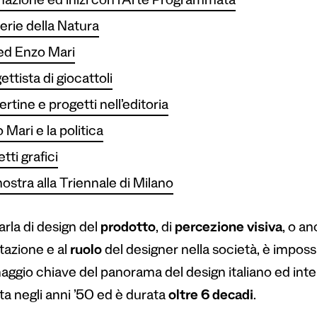
azione ed inizi con l’Arte Programmata
erie della Natura
 ed Enzo Mari
ettista di giocattoli
rtine e progetti nell’editoria
 Mari e la politica
tti grafici
ostra alla Triennale di Milano
arla di design del
prodotto
, di
percezione visiva
, o a
tazione e al
ruolo
del designer nella società, è imposs
aggio chiave del panorama del design italiano ed inter
ata negli anni ’50 ed è durata
oltre 6 decadi
.