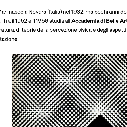
ri nasce a Novara (Italia) nel 1932, ma pochi anni dopo
o
. Tra il 1952 e il 1956 studia all’
Accademia di Belle Art
ratura, di teorie della percezione visiva e degli aspetti 
tazione.