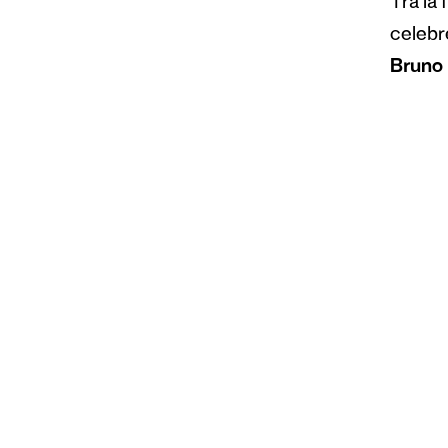
Tra la f
celebr
Bruno