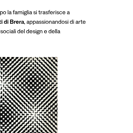
 la famiglia si trasferisce a
i di Brera
, appassionandosi di arte
sociali del design e della