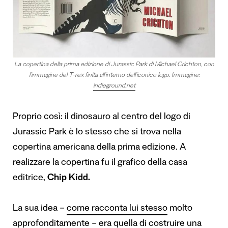
La copertina della prima edizione di Jurassic Park di Michael Crichton, con
l’immagine del T-rex finita all’interno dell’iconico logo. Immagine:
indieground.net
Proprio così: il dinosauro al centro del logo di
Jurassic Park è lo stesso che si trova nella
copertina americana della prima edizione.
A
realizzare la copertina
fu il grafico della casa
editrice,
Chip Kidd.
La sua idea –
come racconta lui stesso
molto
approfonditamente – era quella di costruire una