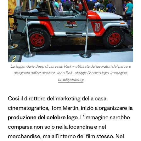
La leggendaria Jeep di Jurassic Park – utilizzata dai lavoratori del parco e
disegnata dall’art director John Bell –sfoggia l’iconico logo. Immagine:
en.wikipedia.org
Così il direttore del marketing della casa
cinematografica, Tom Martin, iniziò a organizzare
la
produzione del celebre logo
. L’immagine sarebbe
comparsa non solo nella locandina e nel
merchandise, ma all’interno del film stesso. Nel