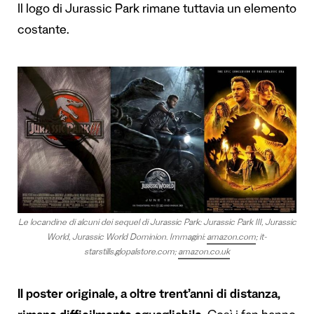
Il logo di Jurassic Park rimane tuttavia un elemento
costante.
Le locandine di alcuni dei sequel di Jurassic Park: Jurassic Park III, Jurassic
World, Jurassic World Dominion. Immagini:
amazon.com
;
it-
starstills.glopalstore.com
;
amazon.co.uk
Il poster originale, a oltre trent’anni di distanza,