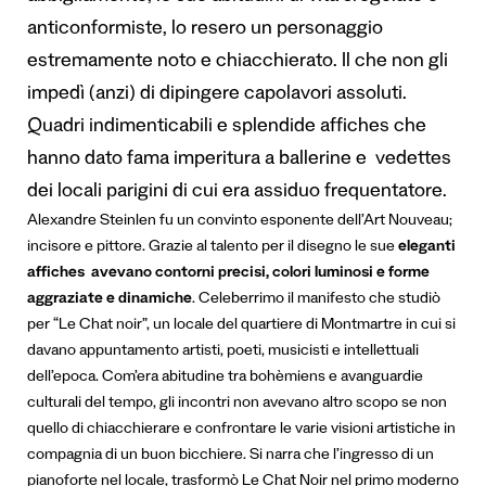
anticonformiste, lo resero un personaggio
estremamente noto e chiacchierato. Il che non gli
impedì (anzi) di dipingere capolavori assoluti.
Quadri indimenticabili e splendide affiches che
hanno dato fama imperitura a ballerine e vedettes
dei locali parigini di cui era assiduo frequentatore.
Alexandre Steinlen fu un convinto esponente dell’Art Nouveau;
incisore e pittore. Grazie al talento per il disegno le sue
eleganti
affiches avevano contorni precisi, colori luminosi e forme
aggraziate e dinamiche
.
Celeberrimo il manifesto che studiò
per “Le Chat noir”, un locale del quartiere di Montmartre in cui si
davano appuntamento artisti, poeti, musicisti e intellettuali
dell’epoca. Com’era abitudine tra bohèmiens e avanguardie
culturali del tempo, gli incontri non avevano altro scopo se non
quello di chiacchierare e confrontare le varie visioni artistiche in
compagnia di un buon bicchiere. Si narra che l’ingresso di un
pianoforte nel locale, trasformò Le Chat Noir nel primo moderno