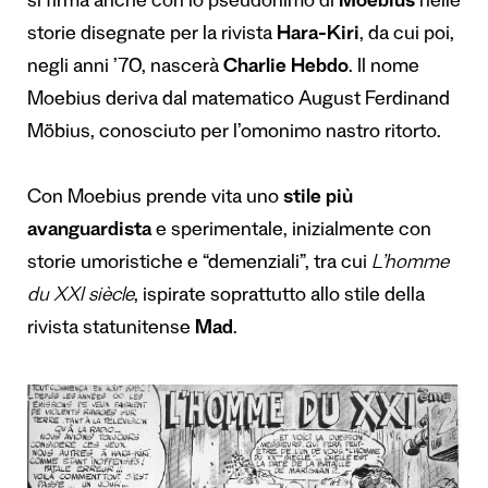
si firma anche con lo pseudonimo di
Moebius
nelle
storie disegnate per la rivista
Hara-Kiri
, da cui poi,
negli anni ’70, nascerà
Charlie Hebdo
. Il nome
Moebius deriva dal matematico August Ferdinand
Möbius, conosciuto per l’omonimo nastro ritorto.
Con Moebius prende vita uno
stile più
avanguardista
e sperimentale, inizialmente con
storie umoristiche e “demenziali”, tra cui
L’homme
du XXI siècle
, ispirate soprattutto allo stile della
rivista statunitense
Mad
.