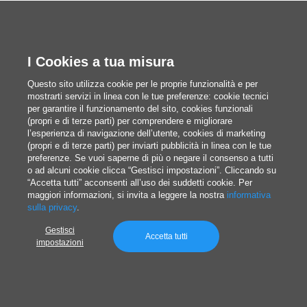
Piccolo elogio di rebus, cruciverba e altri
rompicapi stampati che aiutano a rilassarsi, ma
attivando la mente
I Cookies a tua misura
Questo sito utilizza cookie per le proprie funzionalità e per
mostrarti servizi in linea con le tue preferenze: cookie tecnici
per garantire il funzionamento del sito, cookies funzionali
Giovanni Blandino
(propri e di terze parti) per comprendere e migliorare
Pubblicato il 8/4/2026
l’esperienza di navigazione dell’utente, cookies di marketing
(propri e di terze parti) per inviarti pubblicità in linea con le tue
preferenze. Se vuoi saperne di più o negare il consenso a tutti
o ad alcuni cookie clicca “Gestisci impostazioni”. Cliccando su
“Accetta tutti” acconsenti all’uso dei suddetti cookie. Per
maggiori informazioni, si invita a leggere la nostra
informativa
sulla privacy
.
Gestisci
Un mondo di possibilità
Accetta tutti
impostazioni
Stampa online