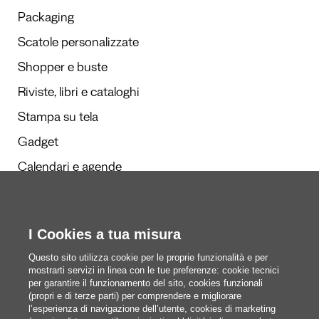
Packaging
Scatole personalizzate
Shopper e buste
Riviste, libri e cataloghi
Stampa su tela
Gadget
Calendari e agende
I Cookies a tua misura
Redazione
Questi siamo noi
Questo sito utilizza cookie per le proprie funzionalità e per
mostrarti servizi in linea con le tue preferenze: cookie tecnici
per garantire il funzionamento del sito, cookies funzionali
(propri e di terze parti) per comprendere e migliorare
blog@pixartprinting.com
l’esperienza di navigazione dell’utente, cookies di marketing