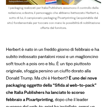
I packaging realizzati per Italia Publishers assumono il controllo della
redazione; a destra, il personaggio che abbiamo battezzato Herbert e,
sotto di lui, il campionario packaging Pixartprinting (acquistabile dal
sito) fondamentale per toccare con mano le possibilità di nobilitazione
offerte dal fornitore.
Herbert è nato in un freddo giorno di febbraio e ha
subito indossato pantaloni rossi e un maglioncino
soft touch a pois oro e blu. È un tipo piuttosto
originale, sfoggia persino un ciuffo dorato alla
Donald Trump. Ma chi è Herbert?
È uno dei nove
packaging oggetto della “Sfida al web-to-pack”
che Italia Publishers ha lanciato lo scorso
febbraio a Pixartprinting
, dopo che il leader