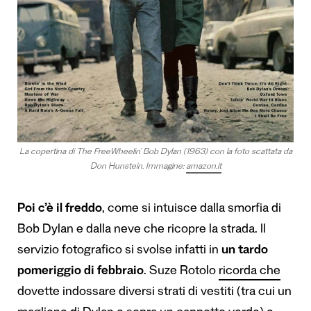
La copertina di The FreeWheelin’ Bob Dylan (1963) con la foto scattata da
Don Hunstein. Immagine:
amazon.it
Poi c’è il freddo
, come si intuisce dalla smorfia di
Bob Dylan e dalla neve che ricopre la strada. Il
servizio fotografico si svolse infatti in
un tardo
pomeriggio di febbraio
. Suze Rotolo
ricorda che
dovette indossare diversi strati di vestiti (tra cui un