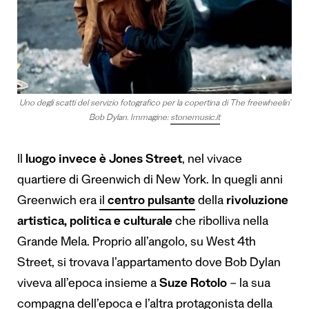
Uno degli scatti del servizio fotografico per la copertina di The freewheelin’
Bob Dylan. Immagine:
stonemusic.it
Il
luogo invece è Jones Street
, nel vivace
quartiere di Greenwich di New York. In quegli anni
Greenwich era
il
centro pulsante
della
rivoluzione
artistica, politica e culturale
che ribolliva nella
Grande Mela. Proprio all’angolo, su West 4th
Street, si trovava l’appartamento dove Bob Dylan
viveva all’epoca insieme a
Suze Rotolo
– la sua
compagna dell’epoca e l’altra protagonista della