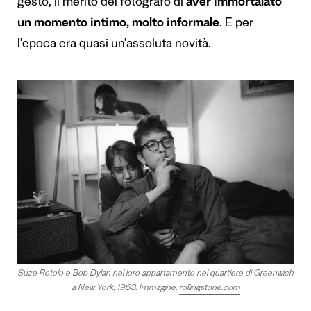
gesto, il merito del fotografo di
aver immortalato
un momento intimo, molto informale
. E per
l’epoca era quasi un’assoluta novità.
Suze Rotolo e Bob Dylan nel loro appartamento nel quartiere di Greenwich
a New York, 1963. Immagine:
rollingstone.com