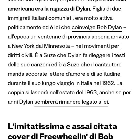
vita di Bob Dylan in quel periodo.
La pittrice italo
americana era la ragazza di Dylan
. Figlia di due
immigrati italiani comunisti, era molto attiva
politicamente ed è lei che
coinvolge Bob Dylan
–
all’epoca un ventenne di provincia appena arrivato
a New York dal Minnesota – nei movimenti per i
diritti civili. È a Suze che Dylan fa rileggere i testi
delle sue canzoni ed è a Suze che il cantautore
manda accorate lettere d’amore e di solitudine
durante il suo lungo viaggio in Italia nel 1962. La
coppia si lascerà nell’estate del 1963, anche se per
anni Dylan
sembrerà rimanere legato a lei
.
L’imitatissima e assai citata
cover di Freewheelin’ di Bob