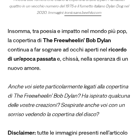
Ancora due fumetti che citano la copertina di Bob Dylan. I fantastici
quattro in un vecchio numero del 1975 e il fumetto italiano Dylan Dog nel
2020. Immagini:
ironicsans.beehiiv.com
Insomma, tra poesia e impatto nel mondo più pop,
la copertina di
The Freewheelin’ Bob Dylan
continua a far sognare ad occhi aperti nel
ricordo
di un’epoca passata
e, chissà, nella speranza di un
nuovo amore.
Anche voi siete particolarmente legati alla copertina
di The Freewheelin’ Bob Dylan? Ha ispirato qualcuna
delle vostre creazioni? Sospirate anche voi con un
sorriso vedendo la copertina del disco?
Disclaimer:
tutte le immagini presenti nell’articolo