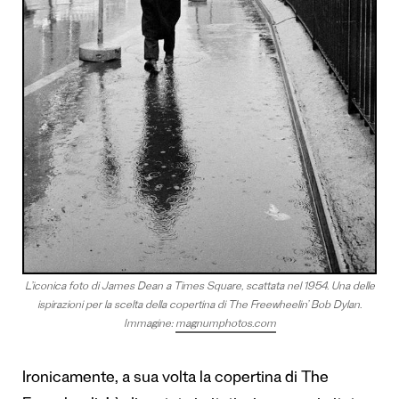
L’iconica foto di James Dean a Times Square, scattata nel 1954. Una delle
ispirazioni per la scelta della copertina di The Freewheelin’ Bob Dylan.
Immagine:
magnumphotos.com
Ironicamente, a sua volta la copertina di The