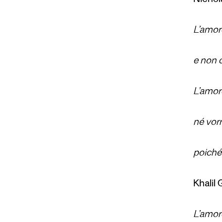
Nichola
L’amor
e non c
L’amor
né vor
poiché 
Khalil 
L’amore