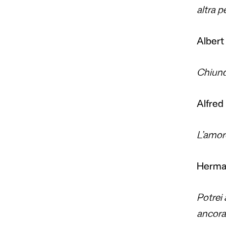
altra p
Albert 
Chiunq
Alfred
L’amor
Herman
Potrei 
ancora 