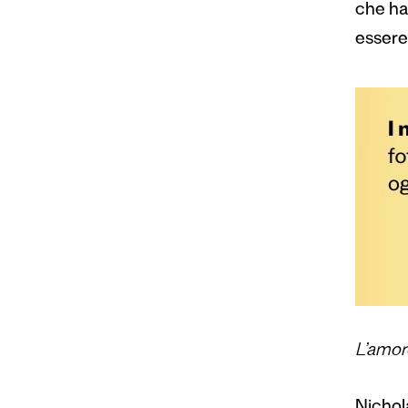
che ha
essere 
L’amore