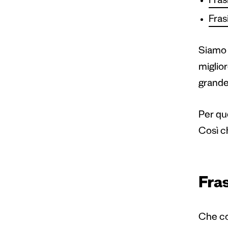
Fras
Fras
Siamo 
miglior
grande
Per que
Così c
Fras
Che cos