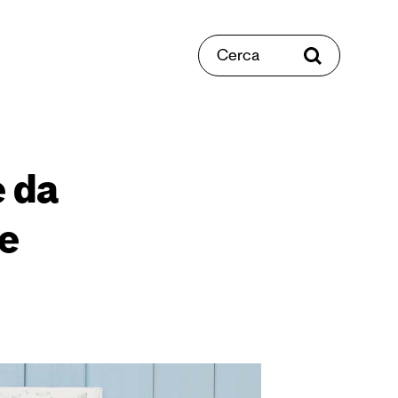
Cerca
e da
re