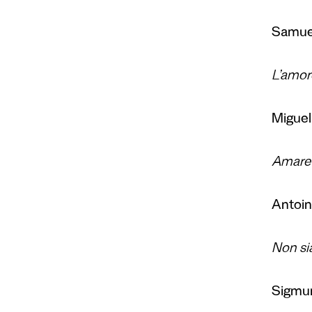
Samuel
L’amore
Miguel
Amare n
Antoin
Non si
Sigmun