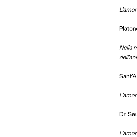
L’amore
Platone
Nella m
dell’an
Sant’Ag
L’amore
Dr. Seu
L’amore