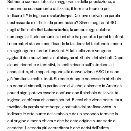
Sebbene sconosciuto alla maggioranza della popolazione, e
comunque scarsamente utilizzato, il termine tecnico per
indicare il # in inglese è
octothorpe
. Da dove deriva una parola
così assurda e difficile da pronunciare?
Siamo negli anni ’60
negli uffici della
Bell Laboratories
, la ancora oggi celebre
compagnia di telecomunicazioni che ha prodotto i primi telefoni.
I ricercatori stanno modificando la tastiera del telefono in modo
da aggiungere ulteriori funzioni. Ai lati dello zero vengono
aggiunti due nuovi tasti a cui bisogna attribuire dei simboli. Dopo
alcune ricerche e tentativi, la scelta ricade sull’asterisco e il
cancelletto, che appartengono alla convenzione ASCII e sono
già familiari a molti utenti. Si rende dunque necessario attribuire
un nome ai simboli, in particolare al #, che, chiamato in America
pound sign, poteva essere confuso con il simbolo della valuta
inglese, anch’essa chiamata pound. È così che viene costruita a
tavolino da parola octothorpe, costituita dal prefisso
octo-
a
indicare le otto punte del simbolo e da un secondo termine la
cui origine è meno chiara e che ha dato origine a una serie di
aneddoti. La teoria più accreditata è che derivi dall’atleta