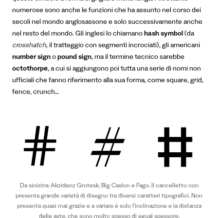
numerose sono anche le funzioni che ha assunto nel corso dei
secoli nel mondo anglosassone e solo successivamente anche
nel resto del mondo. Gli inglesi lo chiamano
hash symbol
(da
crosshatch
, il tratteggio con segmenti incrociati), gli americani
number sign
o
pound sign
, ma il termine tecnico sarebbe
octothorpe
, a cui si aggiungono poi tutta una serie di nomi non
ufficiali che fanno riferimento alla sua forma, come square, grid,
fence, crunch…
Da sinistra: Akzidenz Grotesk, Big Caslon e Fago. Il cancelletto non
presenta grande varietà di disegno tra diversi caratteri tipografici. Non
presenta quasi mai grazie e a variare è solo l’inclinazione e la distanza
delle aste, che sono molto spesso di egual spessore.