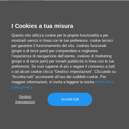
Shopper e buste
Riviste, libri e cataloghi
Stampa su tela
I Cookies a tua misura
Gadget
Questo sito utilizza cookie per le proprie funzionalità e per
Calendari e agende
mostrarti servizi in linea con le tue preferenze: cookie tecnici
per garantire il funzionamento del sito, cookies funzionali
(propri e di terze parti) per comprendere e migliorare
l’esperienza di navigazione dell’utente, cookies di marketing
(propri e di terze parti) per inviarti pubblicità in linea con le tue
preferenze. Se vuoi saperne di più o negare il consenso a tutti
Redazione
o ad alcuni cookie clicca “Gestisci impostazioni”. Cliccando su
Questi siamo noi
“Accetta tutti” acconsenti all’uso dei suddetti cookie. Per
maggiori informazioni, si invita a leggere la nostra
informativa
sulla privacy
.
blog@pixartprinting.com
Gestisci
Accetta tutti
impostazioni