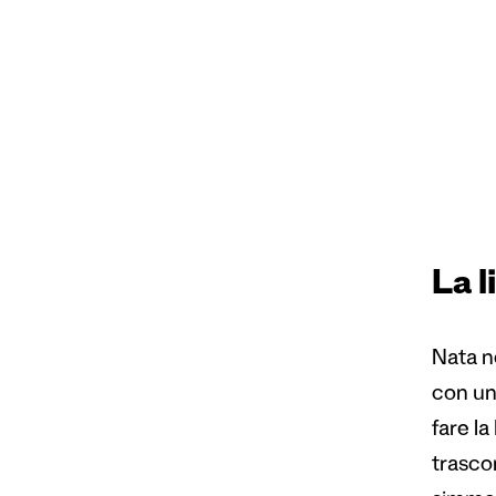
La l
Nata ne
con un 
fare la
trascor