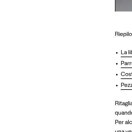
Riepil
La l
Parr
Cost
Pezzi
Ritagli
quando 
Per al