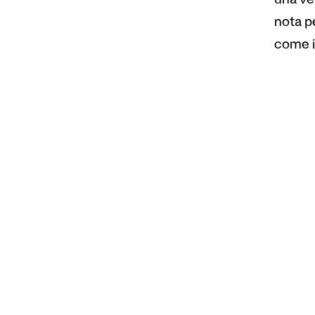
una ver
nota pe
come i