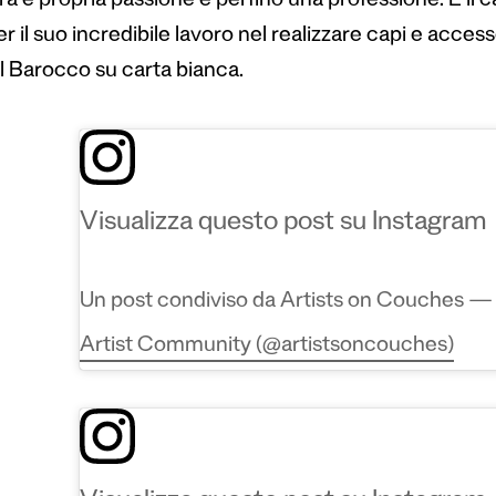
a e propria passione e perfino una professione. È il c
r il suo incredibile lavoro nel realizzare capi e access
l Barocco su carta bianca.
Visualizza questo post su Instagram
Un post condiviso da Artists on Couches — 
Artist Community (@artistsoncouches)