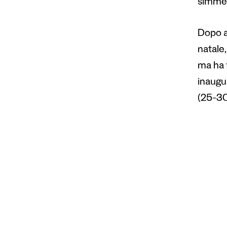
simmet
Dopo a
natale,
ma ha f
inaugu
(25-30