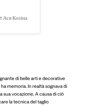
st Ася Козіна
egnante di belle arti e decorative
o ha memoria. In realtà sognava di
lla sua vocazione. A causa di ciò
are la tecnica del taglio