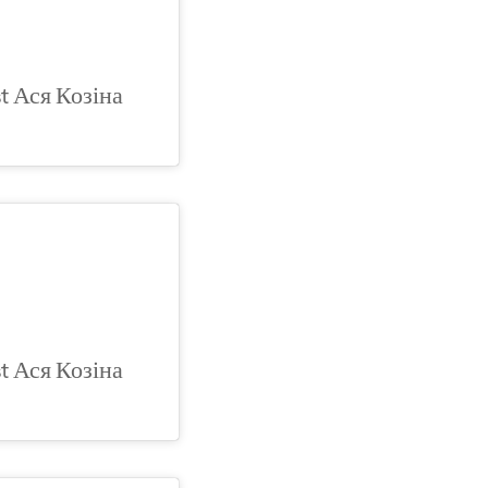
st Ася Козіна
st Ася Козіна