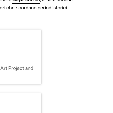
aso di
Asya Kozina
, artista ucraina
ori che ricordano periodi storici
Art Project and