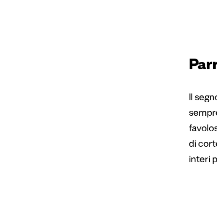
Parr
Il segn
sempre
favolo
di cort
interi p