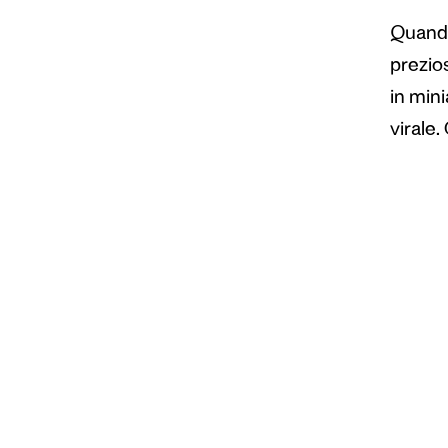
Quando
prezio
in min
virale.