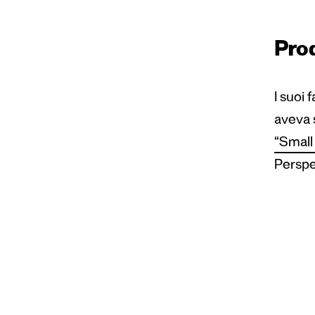
Prod
I suoi 
aveva 
“Small 
Perspe