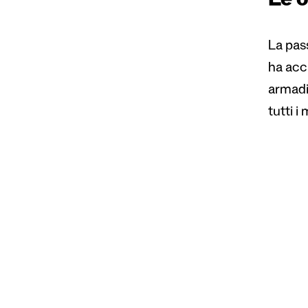
Le o
La pass
ha accu
armadi
tutti i