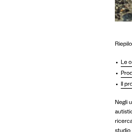
Riepil
Le o
Prod
Il p
Negli 
autist
ricerca
studio 