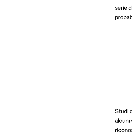
serie d
probabi
Studi 
alcuni 
riconos