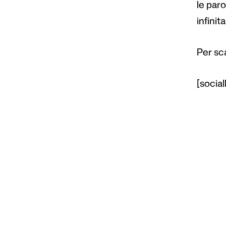
le par
infinita
Per sca
[social