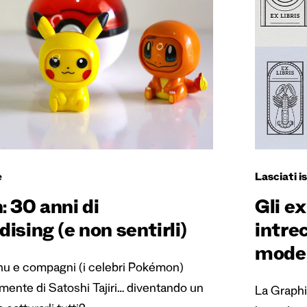
e
Lasciati i
 30 anni di
Gli ex
sing (e non sentirli)
intrec
mode
u e compagni (i celebri Pokémon)
 mente di Satoshi Tajiri… diventando un
La Graphi