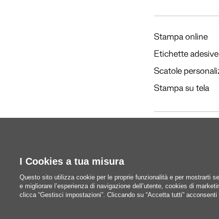
Stampa online
Etichette adesive
Scatole personali
Stampa su tela
Redazione
Questi siamo noi
I Cookies a tua misura
Questo sito utilizza cookie per le proprie funzionalità e per mostrarti se
blog@pixartprint
e migliorare l’esperienza di navigazione dell’utente, cookies di marketing
clicca “Gestisci impostazioni”. Cliccando su “Accetta tutti” acconsenti 
Redazione