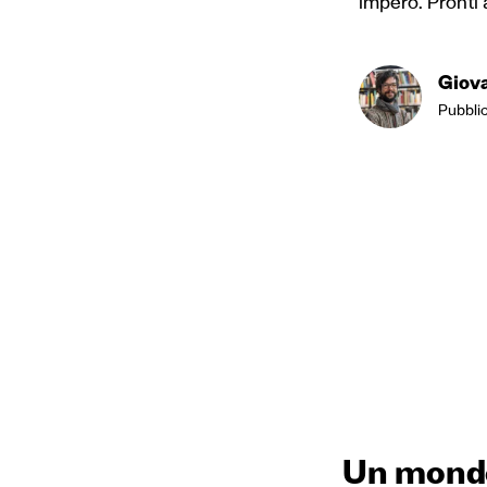
impero. Pronti a
Giov
Pubblic
Un mondo 