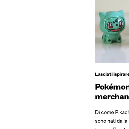
Lasciati ispirar
Pokémon:
merchandi
Di come Pikach
sono nati dalla