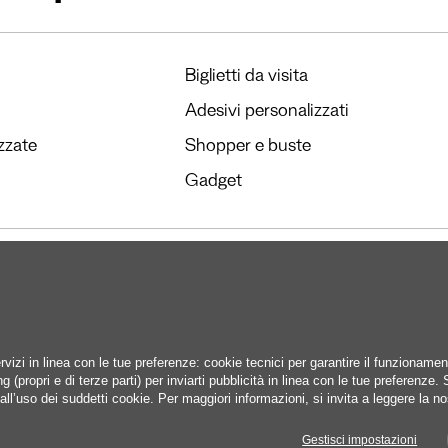
Biglietti da visita
Adesivi personalizzati
zzate
Shopper e buste
Gadget
rvizi in linea con le tue preferenze: cookie tecnici per garantire il funzionamen
ing.com
 (propri e di terze parti) per inviarti pubblicità in linea con le tue preferenze
all’uso dei suddetti cookie. Per maggiori informazioni, si invita a leggere la n
Gestisci impostazioni