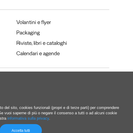
Volantini e flyer
Packaging
Riviste, libri e cataloghi
Calendari e agende
Facebook
Instagram
Linkedin
to del sito, cookies funzionali (propri e di terze parti) per comprendere
. Se vuoi saperne di più o negare il consenso a tutti o ad alcuni cookie
ostra
informativa sulla privacy
.
Accetta tutti