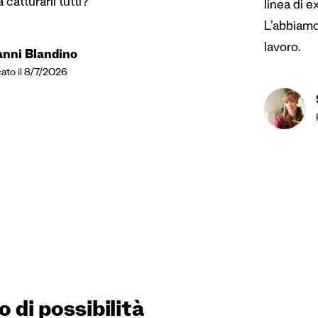
 catturarli tutti?
linea di e
L’abbiamo
lavoro.
anni Blandino
ato il 8/7/2026
di possibilità