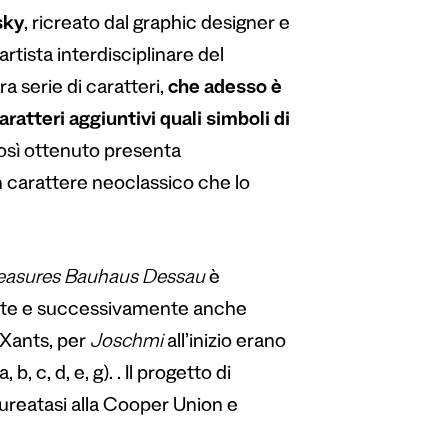
sky
, ricreato dal graphic designer e
tista interdisciplinare del
ra serie di caratteri,
che adesso è
ratteri aggiuntivi quali simboli di
osì ottenuto presenta
un carattere neoclassico che lo
easures Bauhaus Dessau
è
nte e successivamente anche
 Xants, per
Joschmi
all’inizio erano
b, c, d, e, g). . Il progetto di
laureatasi alla Cooper Union e