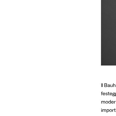
Il Bauh
festegg
modern
importa