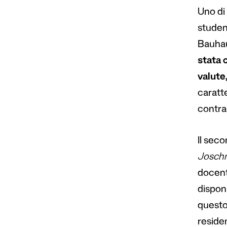
Uno di 
studen
Bauhaus
stata 
valute
caratte
contrad
Il sec
Josch
docent
disponi
questo 
reside