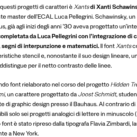
questi progetti di caratteri è
Xants
di Xanti Schawin
te master dell’ECAL Luca Pellegrini. Schawinsky, un ar
, già agli inizi degli anni ’30 aveva progettato un’inte
completata da Luca Pellegrini con l’integrazione di ca
, segni di interpunzione e matematici.
Il font
Xants
c
ristiche stencil e, nonostante il suo design lineare, 
distingue per il netto contrasto delle linee.
ondo font rielaborato nel corso del progetto
Hidden Tr
mi
, un carattere progettato da
Joost Schmidt
, stude
e di graphic design presso il Bauhaus. Al contrario di
bili solo sei progetti analogici di lettere in minuscolo (a, 
font è stato ripreso dalla tipografa Flavia Zimbardi, 
nte a New York.