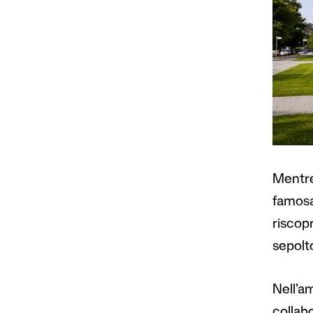
Mentre
famosa 
riscop
sepolto
Nell’a