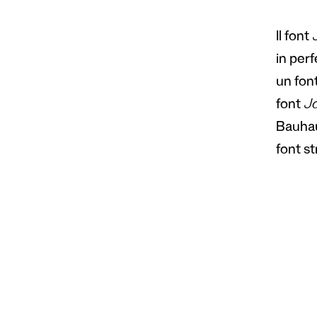
Il font
in perf
un font
font
J
Bauhau
font st