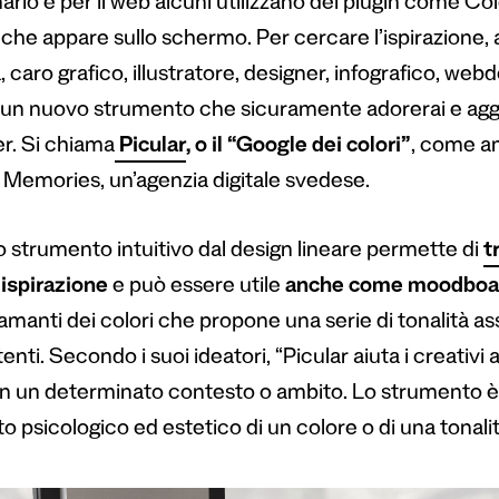
rio e per il web alcuni utilizzano dei plugin come Colo
che appare sullo schermo. Per cercare l’ispirazione, a
 caro grafico, illustratore, designer, infografico, webde
 un nuovo strumento che sicuramente adorerai e aggiun
r. Si chiama
Picular
, o il “Google dei colori”
, come am
 Memories, un’agenzia digitale svedese.
 strumento intuitivo dal design lineare permette di
t
 ispirazione
e può essere utile
anche come moodboa
 amanti dei colori che propone una serie di tonalità as
tenti. Secondo i suoi ideatori, “Picular aiuta i creativi 
 in un determinato contesto o ambito. Lo strumento è 
to psicologico ed estetico di un colore o di una tonalit