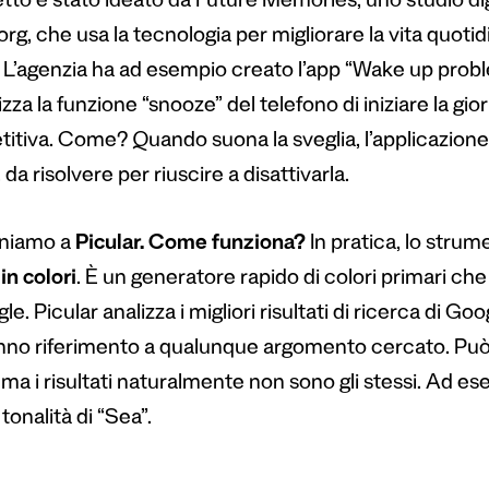
getto è stato ideato da Future Memories, uno studio d
g, che usa la tecnologia per migliorare la vita quotidi
. L’agenzia ha ad esempio creato l’app “Wake up probl
lizza la funzione “snooze” del telefono di iniziare la gi
itiva. Come? Quando suona la sveglia, l’applicazion
 da risolvere per riuscire a disattivarla.
rniamo a
Picular. Come funziona?
In pratica, lo stru
in colori
. È un generatore rapido di colori primari che
le. Picular analizza i migliori risultati di ricerca di G
nno riferimento a qualunque argomento cercato. Può es
 ma i risultati naturalmente non sono gli stessi. Ad e
tonalità di “Sea”.