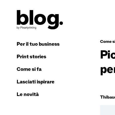
Come si
Per il tuo business
Pic
Print stories
per
Come si fa
Lasciati ispirare
Le novità
Thibau