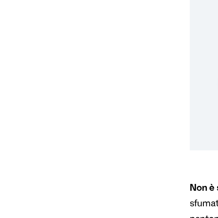
Non è 
sfumatu