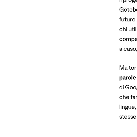
Il pro
Götebor
futuro
chi uti
compet
a caso,
Ma to
parole 
di Goog
che fa
lingue,
stesse 