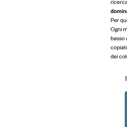
ricerca
domin
Per que
Ogni m
basso a
copiat
dei col