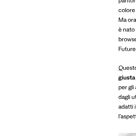
pantona
colore 
Ma ora,
è nato
browse
Future
Questo
giusta
per gli
dagli u
adatti
l’aspet