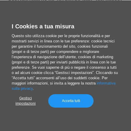
sono nati dalla mente di Satoshi Tajiri… diventando
un impero. Pronti a catturarli tutti?
I Cookies a tua misura
Giovanni Blandino
Questo sito utilizza cookie per le proprie funzionalità e per
Pubblicato il 8/7/2026
mostrarti servizi in linea con le tue preferenze: cookie tecnici
per garantire il funzionamento del sito, cookies funzionali
(propri e di terze parti) per comprendere e migliorare
l’esperienza di navigazione dell’utente, cookies di marketing
(propri e di terze parti) per inviarti pubblicità in linea con le tue
preferenze. Se vuoi saperne di più o negare il consenso a tutti
o ad alcuni cookie clicca “Gestisci impostazioni”. Cliccando su
“Accetta tutti” acconsenti all’uso dei suddetti cookie. Per
maggiori informazioni, si invita a leggere la nostra
informativa
sulla privacy
.
Gestisci
Accetta tutti
impostazioni