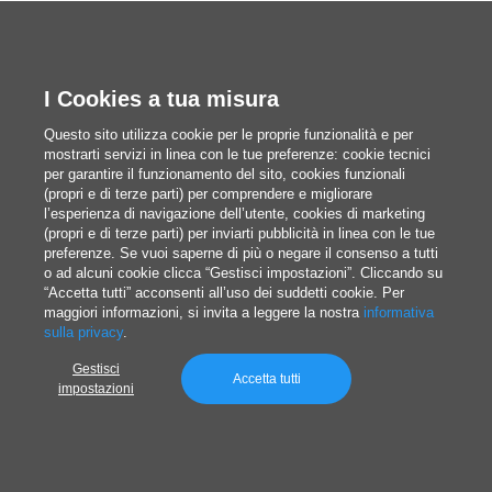
Di uso molto meno comune nel quotidiano, la carta
in formato di stampa della
Serie B è adottata nelle
I Cookies a tua misura
stampanti professionali
per produrre libri,
Questo sito utilizza cookie per le proprie funzionalità e per
mostrarti servizi in linea con le tue preferenze: cookie tecnici
brochure, passaporti… La differenza fondamentale
per garantire il funzionamento del sito, cookies funzionali
rispetto alla Serie A? A parità di numerazione, un
(propri e di terze parti) per comprendere e migliorare
l’esperienza di navigazione dell’utente, cookies di marketing
foglio in formato B sarà leggermente più grande
(propri e di terze parti) per inviarti pubblicità in linea con le tue
preferenze. Se vuoi saperne di più o negare il consenso a tutti
rispetto alla sua controparte in formato A.
o ad alcuni cookie clicca “Gestisci impostazioni”. Cliccando su
“Accetta tutti” acconsenti all’uso dei suddetti cookie. Per
maggiori informazioni, si invita a leggere la nostra
informativa
Di seguito trovate una
tabella riassuntiva
con le
sulla privacy
.
dimensioni in millimetri, centimetri, pollici e pixel
Gestisci
Accetta tutti
per i vari formati della Serie B.
impostazioni