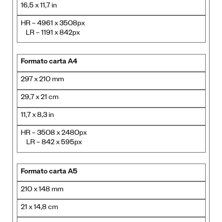
16,5 x 11,7 in
HR – 4961 x 3508px
LR – 1191 x 842px
Formato carta A4
297 x 210 mm
29,7 x 21 cm
11,7 x 8,3 in
HR – 3508 x 2480px
LR – 842 x 595px
Formato carta A5
210 x 148 mm
21 x 14,8 cm