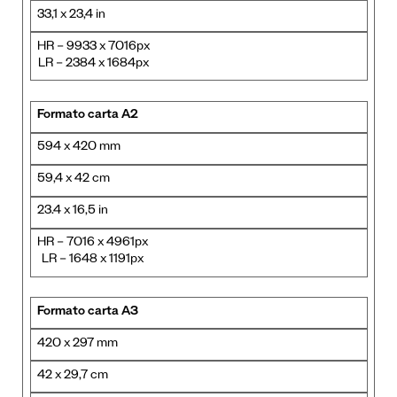
33,1 x 23,4 in
HR – 9933 x 7016px
LR – 2384 x 1684px
Formato carta A2
594 x 420 mm
59,4 x 42 cm
23.4 x 16,5 in
HR – 7016 x 4961px
LR – 1648 x 1191px
Formato carta A3
420 x 297 mm
42 x 29,7 cm