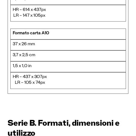
HR – 614 x 437px
LR – 147 x 105px
Formato carta A10
37 x 26 mm
3,7 x 2,5 cm
1,5 x 1,0 in
HR – 437 x 307px
LR – 105 x 74px
Serie B. Formati, dimensioni e
utilizzo