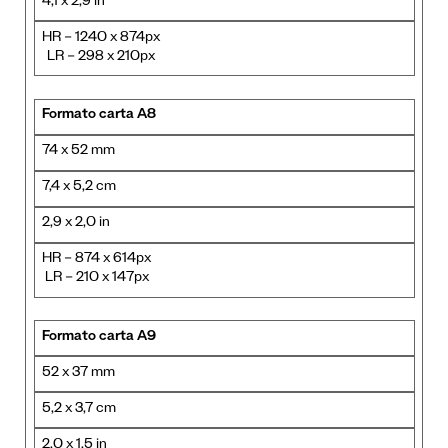
4,1 x 2,9 in
HR – 1240 x 874px
LR – 298 x 210px
Formato carta A8
74 x 52 mm
7,4 x 5,2 cm
2,9 x 2,0 in
HR – 874 x 614px
LR – 210 x 147px
Formato carta A9
52 x 37 mm
5,2 x 3,7 cm
2,0 x 1,5 in