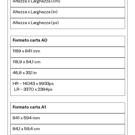
Altezza x Larghezza (cm)
Altezza x Larghezza (in)
Altezza x Larghezza (px)
Formato carta A0
1189 x 841 mm
118,9 x 84,1 cm
46,8 x 33,1 in
HR – 14043 x 9933px
LR – 3370 x 2384px
Formato carta A1
841 x 594 mm
84,1 x 59,4 cm