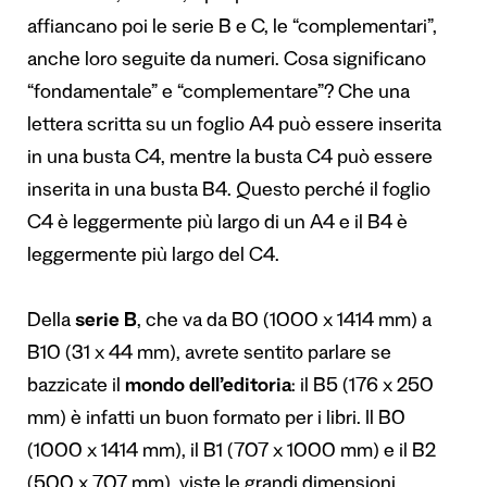
affiancano poi le serie B e C, le “complementari”,
anche loro seguite da numeri. Cosa significano
“fondamentale” e “complementare”? Che una
lettera scritta su un foglio A4 può essere inserita
in una busta C4, mentre la busta C4 può essere
inserita in una busta B4. Questo perché il foglio
C4 è leggermente più largo di un A4 e il B4 è
leggermente più largo del C4.
Della
serie B
, che va da B0 (1000 x 1414 mm) a
B10 (31 x 44 mm), avrete sentito parlare se
bazzicate il
mondo dell’editoria
: il B5 (176 x 250
mm) è infatti un buon formato per i libri. Il B0
(1000 x 1414 mm), il B1 (707 x 1000 mm) e il B2
(500 x 707 mm), viste le grandi dimensioni,