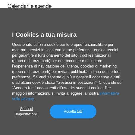
Calendari e agende
Redazione
I Cookies a tua misura
Questi siamo noi
Questo sito utilizza cookie per le proprie funzionalità e per
mostrarti servizi in linea con le tue preferenze: cookie tecnici
per garantire il funzionamento del sito, cookies funzionali
(propri e di terze parti) per comprendere e migliorare
blog@pixartprinting.com
l’esperienza di navigazione dell’utente, cookies di marketing
(propri e di terze parti) per inviarti pubblicità in linea con le tue
preferenze. Se vuoi saperne di più o negare il consenso a tutti
o ad alcuni cookie clicca “Gestisci impostazioni”. Cliccando su
“Accetta tutti” acconsenti all’uso dei suddetti cookie. Per
maggiori informazioni, si invita a leggere la nostra
informativa
sulla privacy
.
Gestisci
Privacy policy
Accetta tutti
impostazioni
© 1994-2026 Pixartprinting S.p.A. a socio unico