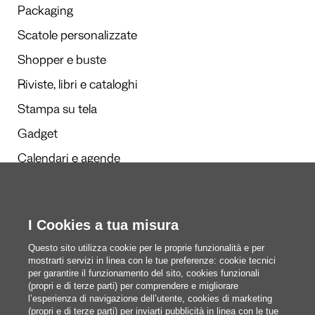
Packaging
Scatole personalizzate
Shopper e buste
Riviste, libri e cataloghi
Stampa su tela
Gadget
Calendari e agende
I Cookies a tua misura
Redazione
Questi siamo noi
Questo sito utilizza cookie per le proprie funzionalità e per
mostrarti servizi in linea con le tue preferenze: cookie tecnici
per garantire il funzionamento del sito, cookies funzionali
(propri e di terze parti) per comprendere e migliorare
blog@pixartprinting.com
l’esperienza di navigazione dell’utente, cookies di marketing
(propri e di terze parti) per inviarti pubblicità in linea con le tue