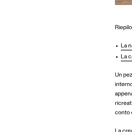
Riepil
La n
La c
Un pezz
interno
appena 
ricrea
conto c
La crea