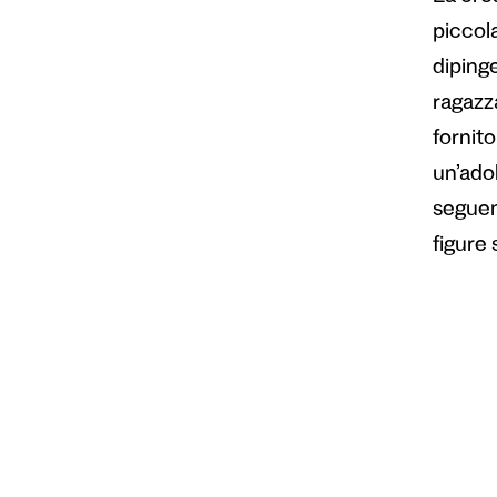
piccola
diping
ragazz
fornito
un’ado
seguend
figure 