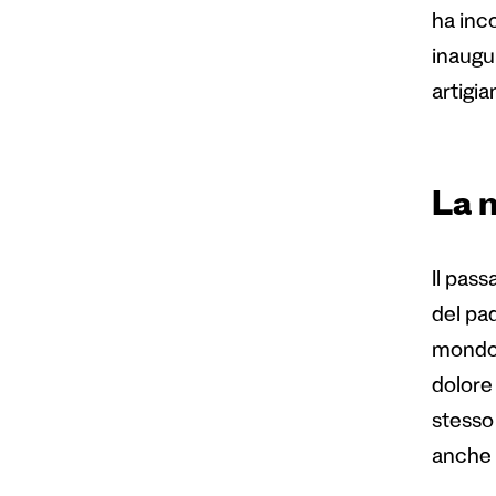
ha inc
inaugur
artigia
La 
Il pas
del pad
mondo 
dolore
stesso
anche 