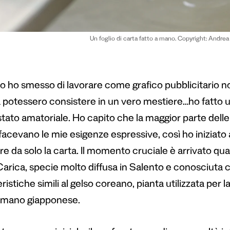
Un foglio di carta fatto a mano. Copyright: Andrea
 ho smesso di lavorare come grafico pubblicitario 
à potessero consistere in un vero mestiere…ho fatto u
tato amatoriale. Ho capito che la maggior parte delle 
acevano le mie esigenze espressive, così ho iniziato a 
e da solo la carta. Il momento cruciale è arrivato qua
Carica, specie molto diffusa in Salento e conosciut
ristiche simili al gelso coreano, pianta utilizzata per l
a mano giapponese.