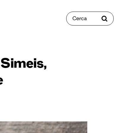
Cerca
 Simeis,
e