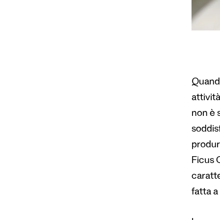
Quando
attivit
non è s
soddisf
produrr
Ficus 
caratte
fatta 