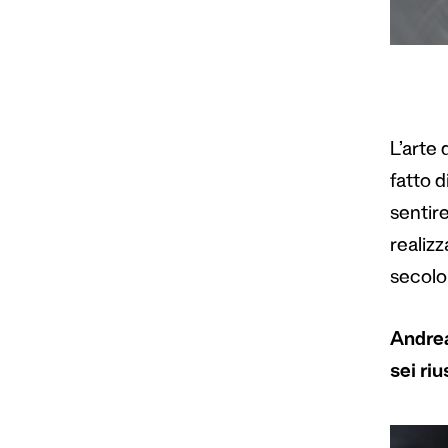
L’arte
fatto d
sentire
realizz
secolo 
Andrea
sei ri