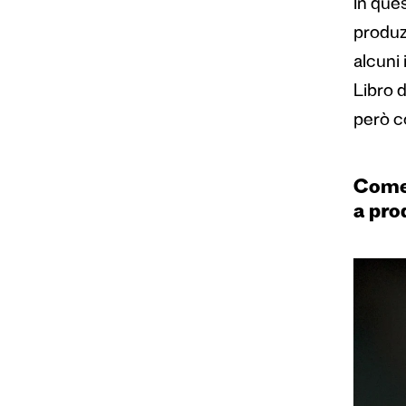
In ques
produzi
alcuni 
Libro d
però co
Come 
a pro