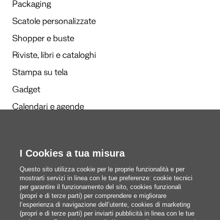
Packaging
Scatole personalizzate
Shopper e buste
Riviste, libri e cataloghi
Stampa su tela
Gadget
Calendari e agende
I Cookies a tua misura
Redazione
Questi siamo noi
Questo sito utilizza cookie per le proprie funzionalità e per
mostrarti servizi in linea con le tue preferenze: cookie tecnici
per garantire il funzionamento del sito, cookies funzionali
(propri e di terze parti) per comprendere e migliorare
blog@pixartprinting.com
l’esperienza di navigazione dell’utente, cookies di marketing
(propri e di terze parti) per inviarti pubblicità in linea con le tue