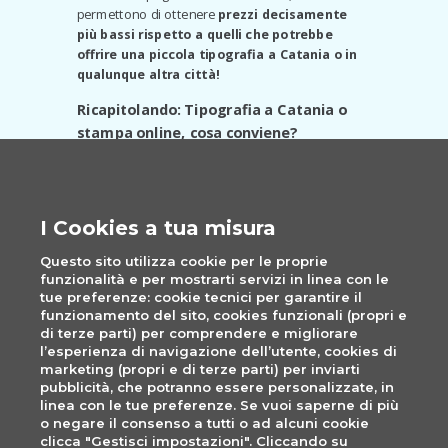
permettono di ottenere
prezzi decisamente
più bassi rispetto a quelli che potrebbe
offrire una piccola tipografia a Catania o in
qualunque altra città!
Ricapitolando: Tipografia a
Catania
o
stampa online, cosa conviene?
Stampando online potrai usufruire di:
Prezzi super convenienti
I Cookies a tua misura
Consegne in 48 ore
Questo sito utilizza cookie per le proprie
Un catalogo con centinaia di prodotti
funzionalità e per mostrarti servizi in linea con le
tue preferenze: cookie tecnici per garantire il
Assistenza online e telefonica
funzionamento del sito, cookies funzionali (propri e
di terze parti) per comprendere e migliorare
Cosa aspetti allora? Se cerchi una
l’esperienza di navigazione dell’utente, cookies di
tipografia a Catania, stampa online, su
marketing (propri e di terze parti) per inviarti
Pixartprinting!
pubblicità, che potranno essere personalizzate, in
linea con le tue preferenze. Se vuoi saperne di più
o negare il consenso a tutti o ad alcuni cookie
clicca "Gestisci impostazioni". Cliccando su