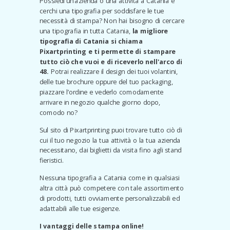
Possiedi un’azienda o una attività a Catania e
cerchi una tipografia per soddisfare le tue
necessità di stampa? Non hai bisogno di cercare
una tipografia in tutta Catania,
la migliore
tipografia di Catania si chiama
Pixartprinting e ti permette di
stampare
tutto ciò che vuoi e di riceverlo nell'arco di
48.
Potrai realizzare il design dei tuoi volantini,
delle tue brochure oppure del tuo packaging,
piazzare l’ordine e vederlo comodamente
arrivare in negozio qualche giorno dopo,
comodo no?
Sul sito di Pixartprinting puoi trovare tutto ciò di
cui il tuo negozio la tua attività o la tua azienda
necessitano, dai biglietti da visita fino agli stand
fieristici.
Nessuna tipografia a Catania come in qualsiasi
altra città può competere con tale assortimento
di prodotti, tutti ovviamente personalizzabili ed
adattabili alle tue esigenze.
I vantaggi delle stampa online!