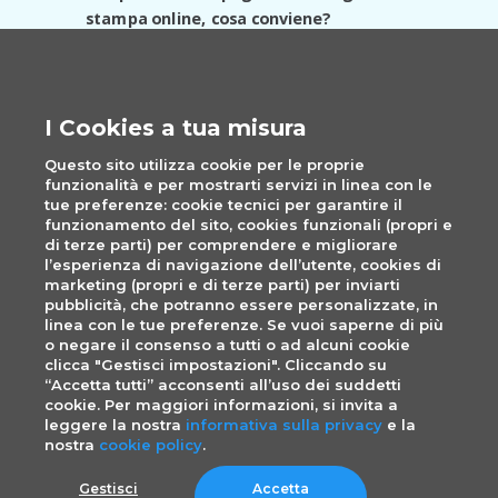
stampa online, cosa conviene?
Stampando online potrai usufruire di:
Prezzi super convenienti
I Cookies a tua misura
Consegne in 48 ore
Questo sito utilizza cookie per le proprie
Un catalogo con centinaia di prodotti
funzionalità e per mostrarti servizi in linea con le
tue preferenze: cookie tecnici per garantire il
Assistenza online e telefonica
funzionamento del sito, cookies funzionali (propri e
di terze parti) per comprendere e migliorare
Cosa aspetti allora? Se cerchi una
l’esperienza di navigazione dell’utente, cookies di
tipografia a Bologna, stampa online, su
marketing (propri e di terze parti) per inviarti
Pixartprinting!
pubblicità, che potranno essere personalizzate, in
linea con le tue preferenze. Se vuoi saperne di più
o negare il consenso a tutti o ad alcuni cookie
clicca "Gestisci impostazioni". Cliccando su
“Accetta tutti” acconsenti all’uso dei suddetti
cookie. Per maggiori informazioni, si invita a
© 1994–2021 Pixartprinting S.p.A. a socio unico
leggere la nostra
informativa sulla privacy
e la
Soggetta alla direzione e coordinamento di
nostra
cookie policy
.
Cimpress plc
- P.IVA IT04061550275 -
All rights
reserved.
Gestisci
Accetta