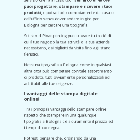
servizio che fa al caso tuo.
Nell'arco di 48 ore
puoi progettare, stampare e ricevere i tuoi
prodotti,
e potrai farlo comodamente da casa o
dell’ufficio senza dover andare in giro per
Bologna per cercare una tipografia.
Sul sito di Pixartprinting puoi trovare tutto ciò di
cui il tuo negozio la tua attività o la tua azienda
necessitano, dai biglietti da visita fino agli stand
fieristici.
Nessuna tipografia a Bologna come in qualsiasi
altra città può competere con tale assortimento
di prodotti, tutti ovviamente personalizzabili ed
adattabili alle tue esigenze.
I vantaggi delle stampa digitale
online!
Tra i principali vantaggi dello stampare online
rispetto che stampare in una qualunque
tipografia a Bologna c’è sicuramente il prezzo ed
i tempi di consegna.
Potresti pensare che, ordinando da una