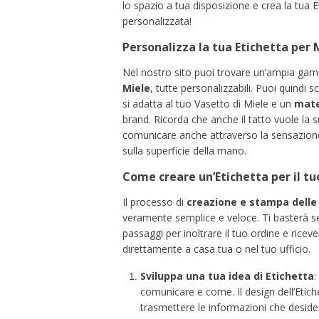
lo spazio a tua disposizione e
crea la tua E
personalizzata!
Personalizza la tua
E
tichetta
per 
Nel nostro sito puoi trovare un’ampia ga
Miele
, tutte personalizzabili. Puoi quindi sc
si adatta al tuo Vasetto di Miele e un
mate
brand. Ricorda che anche il tatto vuole la 
comunicare anche attraverso la sensazione 
sulla superficie della mano.
Come creare un’
E
tichetta per il t
Il processo di
creazione e stampa dell
veramente semplice e veloce. Ti basterà se
passaggi per inoltrare il tuo ordine e ricev
direttamente a casa tua o nel tuo ufficio.
Sviluppa una tua idea di Etichetta
:
comunicare e come. Il design dell’Etiche
trasmettere le informazioni che deside