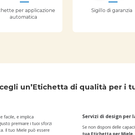
chette per applicazione
Sigillo di garanzia
automatica
cegli
un
’
E
tichetta di qualità per i t
Servizi di design per 
 facile, e implica
iusto premiare i tuoi sforzi
Se non disponi delle capac
ta.
Il tuo Miele
può essere
tua Etichetta per Miele
,