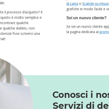
ale.
di carta
o
S
catole
su misur
grafiche in modo facile e v
te il processo d’acquisto
? Il
cquisto è molto semplice e
Sei un nuovo cliente?
 incontrare qualche
Se sei un nuovo cliente appr
re qualche dubbio, non
la pagina dedicata ai
promo
sistenza
!
Puoi scriverci una
hat!
Conosci i no
Servizi di d