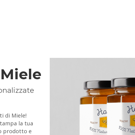
 Miele
onalizzate
i di Miele!
 stampa la tua
uo prodotto e