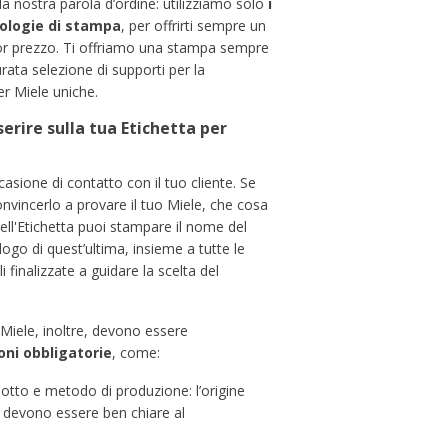
la nostra parola d’ordine:
utilizziamo solo
i
ologie di stampa
, per offrirti sempre un
or
prezzo
. Ti offriamo una stampa sempre
urata selezione di supporti per la
er Miele
uniche.
serire
sulla tua Etichetta per
asione di contatto con il tuo cliente. Se
onvincerlo a provare
il tuo Miele
, che cosa
 dell'Etichetta puoi stampare il nome del
 logo di quest’ultima, insieme a tutte le
finalizzate a guidare la scelta del
i Miele, inoltre, devono essere
oni obbligatorie
, come:
tto e metodo di produzione: l’origine
a devono essere ben chiare al