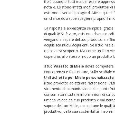
il più buono di tutti ma per essere apprezz
notare. Esistono infatti molti produttori d
esistono
diverse tipologie di Miele
, quindi 
un cliente dovrebbe scegliere proprio il mi
La risposta è abbastanza semplice:
grazie 
di qualità
! Sì, è vero, esistono diversi modi
vengano a sapere del tuo prodotto e affin
acquisisca nuovi acquirenti. Se il tuo Mie
o poi verrà scoperto. Ma come un libro vie
copertina, allo stesso modo un prodotto lo 
Il tuo
Vasetto di Miele
dovrà competere co
concorrenza e farsi notare, sullo scaffale 
Un’
Etichetta per Miele
personalizzata
il tuo prodotto ad attirare l’attenzione. L’E
strumento di comunicazione che puoi sfrut
consumatore tutte le informazioni di cui p
un’idea veloce del tuo prodotto e valutarne l
sapore del tuo Miele, raccontane le qualità
produttivo, della sua sostenibilità. Insomm