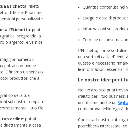
tua Etichetta
:
rifletti
Quantità contenuta nel 
etto di Miele. Puoi dare
Luogo e data di produzi
mensioni personalizzate.
Informazioni sul produtt
ne all’Etichetta
: puoi
a grafica, scegliendo la
Termine di consumazio
oro o argento, e vernice
L’Etichetta,
come sottolinea 
una sorta di carta d’identi
maggior numero di
questo è necessario rimane
 ma potrai comunque
le informazioni essenziali da
te. Offriamo un servizio
ccoli produttori che a
Le nostre idee per i t
Nel nostro sito
puoi trovar
e grafico della tua
d’aiuto per il tuo business.
ioni sul nostro template.
di utilizzare anche un
S
igil
correttamente il tuo file.
come prova dell’integrità d
l tuo ordine
:
potrai
Consulta il nostro catalog
ele direttamente a casa
potrebbero interessare, c