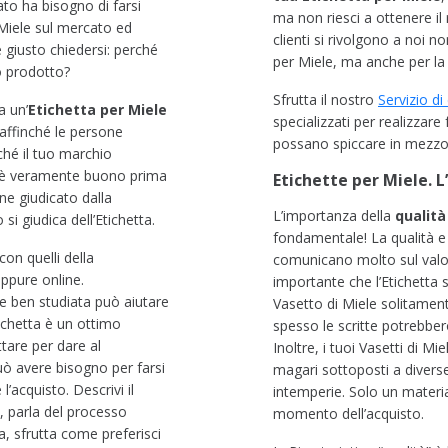
ato ha bisogno di farsi
ma non riesci a ottenere il 
i Miele sul mercato ed
clienti si rivolgono a noi n
è giusto chiedersi: perché
per Miele, ma anche per la 
o prodotto?
Sfrutta il nostro
S
ervizio di
a un’
Etichetta per Miele
specializzati
per realizzare 
 affinché le persone
possano spiccare in mezzo 
ché il tuo marchio
le è veramente buono prima
Etichette per
M
iele
.
L
ne giudicato dalla
L’importanza della
qualità
si giudica dell’Etichetta.
fondamentale! La qualità e l
n quelli della
comunicano molto sul valo
oppure online.
importante che l’Etichetta
e
ben studiata può aiutare
Vasetto di Miele solitamen
tichetta è un ottimo
spesso le scritte potrebbero 
tare per dare al
Inoltre, i tuoi Vasetti di M
uò avere bisogno per farsi
magari sottoposti a diverse
’acquisto. Descrivi il
intemperie. Solo un materia
, parla del processo
momento dell’acquisto.
a, sfrutta come preferisci