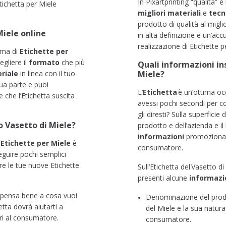
In Pixartprinting
“qualità”
è 
tichetta per Miele
migliori materiali
e
tecn
prodotto di qualità al migli
Miele
online
in alta definizione e un’acc
realizzazione di
Etichette p
mma di
Etichette per
egliere il
formato
che più
Quali informazioni in
riale
in linea con il tuo
Miele?
sua parte e puoi
L’
Etichetta
è un’ottima occ
che l’Etichetta suscita
avessi pochi secondi per c
gli diresti? Sulla superficie
uo
V
asetto di
M
iele?
prodotto e dell’azienda e il
informazioni
promozionali 
e
Etichette per Miele
è
consumatore.
guire pochi semplici
ere le tue nuove Etichette
Sull’Etichetta del Vasetto d
presenti
alcune
informazi
pensa bene a cosa vuoi
Denominazione del prodo
tta dovrà aiutarti a
del Miele e la sua natur
ri al consumatore.
consumatore.