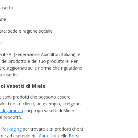
vasetto
one
ore: sede e ragione sociale.
ne
il FAI (Federazione Apicoltori Italiani)
, è
tà del prodotto e del suo produttore. Per
re aggiornati sulle norme che riguardano
 inserirvi.
uoi Vasetti di Miele
e tanti prodotti che possono essere
 Molti nostri clienti, ad esempio, scelgono
lo di garanzia
sui propri vasetti di Miele
el prodotto.
o
Packaging
per trovare altri prodotti che ti
ome ad esempio dei
C
artellini
, delle
B
orse